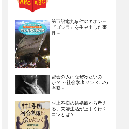
第五福竜丸事件のキホン～
『ゴジラ』を生み出した事
件～
都会の人はなぜ冷たいの
か？ ～社会学者ジンメルの
考察～
村上春樹の結婚観から考え
る、夫婦生活が上手く行く
コツとは？