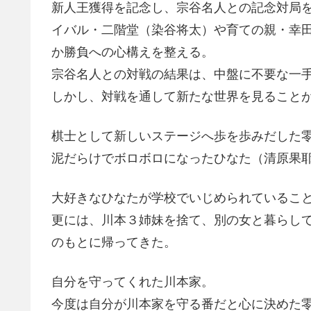
新人王獲得を記念し、宗谷名人との記念対局
イバル・二階堂（染谷将太）や育ての親・幸
か勝負への心構えを整える。
宗谷名人との対戦の結果は、中盤に不要な一
しかし、対戦を通して新たな世界を見ること
棋士として新しいステージへ歩を歩みだした
泥だらけでボロボロになったひなた（清原果
大好きなひなたが学校でいじめられているこ
更には、川本３姉妹を捨て、別の女と暮らし
のもとに帰ってきた。
自分を守ってくれた川本家。
今度は自分が川本家を守る番だと心に決めた