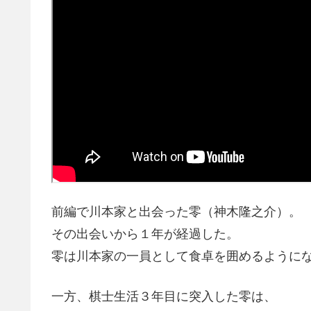
前編で川本家と出会った零（神木隆之介）。
その出会いから１年が経過した。
零は川本家の一員として食卓を囲めるように
一方、棋士生活３年目に突入した零は、