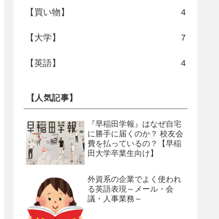
【買い物】
4
【大学】
7
【英語】
4
【人気記事】
『早稲田学報』はなぜ自宅
に勝手に届くのか？ 校友会
費を払っているの？【早稲
田大学卒業生向け】
外資系の企業でよく使われ
る英語表現～メール・会
議・人事業務～