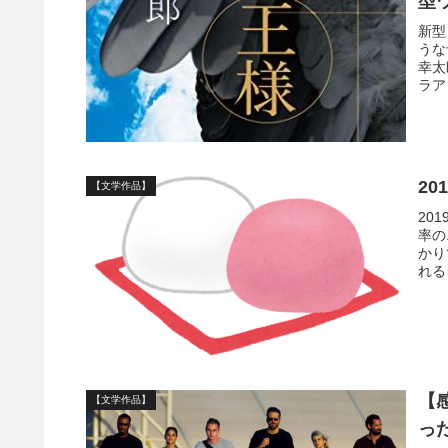
型
新型
うな
幸太
ラア
2
【文学作品】
20
率の
かり
れる
【
【文学作品】
っ