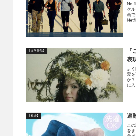
Ne
ケル
画で
Net
「
【文学作品】
表
よく
愛を
か？
に入
避
【社会】
この
をま
急ぎ