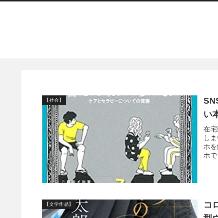
S
【社会】
い
在宅
しま
ホを
ホでT
コ
【文学作品】