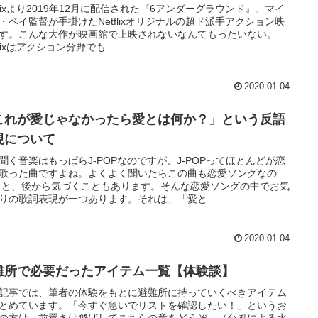
tflixより2019年12月に配信された『6アンダーグラウンド』。マイ
・ベイ監督が手掛けたNetflixオリジナルの超ド派手アクション映
す。こんな大作が映画館で上映されないなんてもったいない。
flixはアクション分野でも...
2020.01.04
これが愛じゃなかったら愛とは何か？」という反語
現について
聞く音楽はもっぱらJ-POPなのですが、J-POPってほとんどが恋
歌った曲ですよね。よくよく聞いたらこの曲も恋愛ソングなの
 と、後から気づくこともあります。そんな恋愛ソングの中でお気
りの歌詞表現が一つあります。それは、「愛と...
2020.01.04
難所で必要だったアイテム一覧【体験談】
記事では、筆者の体験をもとに避難所に持っていくべきアイテム
とめています。「今すぐ急いでリストを確認したい！」というお
の方は、前置きは飛ばしてこちらの章をどうぞ。（台風による水