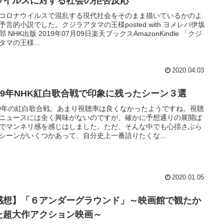
ウイルスに対する社会の拒否反応
コロナウイルスで混乱する現代社会をそのまま描いているかのよ
予言的小説でした。クジラアタマの王様posted with ヨメレバ伊坂
郎 NHK出版 2019年07月09日楽天ブックスAmazonKindle 「クジ
タマの王様...
2020.04.03
019年NHK紅白歌合戦で印象に残ったシーン３選
19年の紅白歌合戦。あまり視聴率は良くなかったようですね。視聴
ニュースには全く興味がないのですが、確かに予想通りの展開ば
でマンネリ感を感じはしました。ただ、そんな中でも心揺さぶら
シーンがいくつかあって、自分史上一番語りたくな...
2020.01.05
感想】「６アンダーグラウンド」～映画館で観たか
た超大作アクション映画～