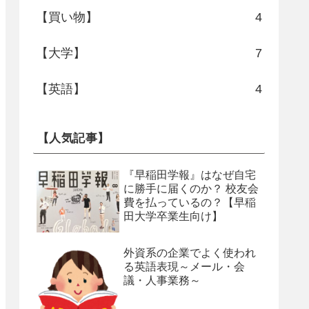
【買い物】
4
【大学】
7
【英語】
4
【人気記事】
『早稲田学報』はなぜ自宅
に勝手に届くのか？ 校友会
費を払っているの？【早稲
田大学卒業生向け】
外資系の企業でよく使われ
る英語表現～メール・会
議・人事業務～