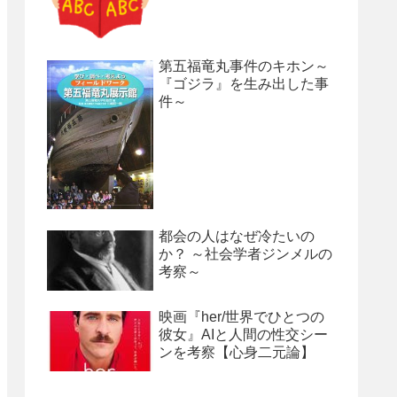
第五福竜丸事件のキホン～
『ゴジラ』を生み出した事
件～
都会の人はなぜ冷たいの
か？ ～社会学者ジンメルの
考察～
映画『her/世界でひとつの
彼女』AIと人間の性交シー
ンを考察【心身二元論】