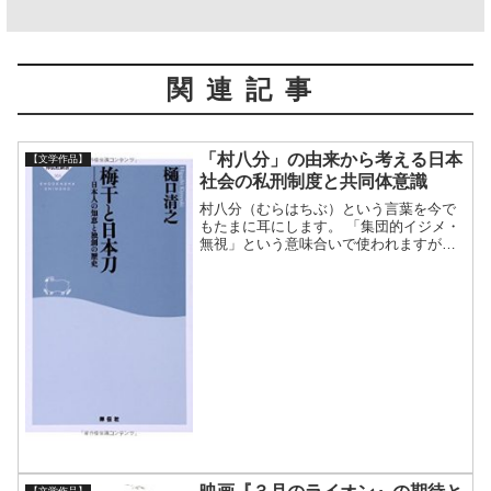
関連記事
「村八分」の由来から考える日本
【文学作品】
社会の私刑制度と共同体意識
村八分（むらはちぶ）という言葉を今で
もたまに耳にします。 「集団的イジメ・
無視」という意味合いで使われますが、
起源を調べると現代の解釈とちょっと違
うようです。 本来の起源には、日本的な
義理人情が含まれていました。（諸説あ
り） 今回は、村八分...
【文学作品】