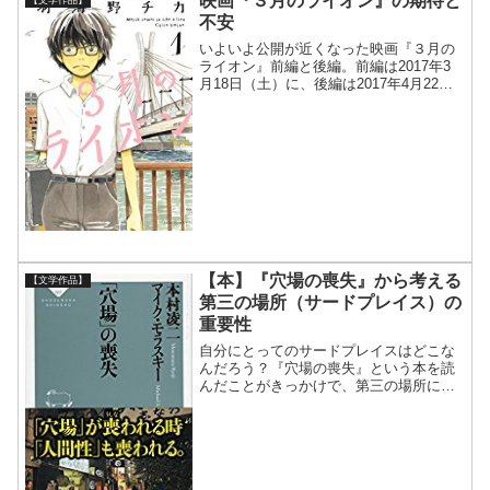
映画『３月のライオン』の期待と
不安
いよいよ公開が近くなった映画『３月の
ライオン』前編と後編。前編は2017年3
月18日（土）に、後編は2017年4月22日
（土）に公開されます。大好きな漫画作
品で、キャストも本当に豪華。公開が非
常に楽しみです。予告映像も徐々に充実
しきて、内容...
【本】『穴場の喪失』から考える
【文学作品】
第三の場所（サードプレイス）の
重要性
自分にとってのサードプレイスはどこな
んだろう？『穴場の喪失』という本を読
んだことがきっかけで、第三の場所につ
いて考え始めました。今回読んだ『穴場
の喪失』という本は、居酒屋が大好きな
おじさん二人が、最近のぐるなびや食べ
ログなどのネット評価は居...