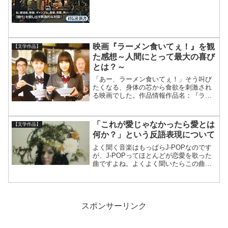
映画『ラーメン食いてぇ！』を観
【文学作品】
た感想～人間にとって最大の喜び
とは？～
「あー、ラーメン食いてぇ！」そう叫び
たくなる、身体の芯から食欲を刺激され
る映画でした。作品情報作品名：『ラー
メン食いてえ！』公開日：2018年3月3日
監督 ：熊谷祐紀主演 ：中村ゆりか共
演 ：葵わかな・片桐仁・石橋蓮司 他原
「これが愛じゃなかったら愛とは
【文学作品】
作 ：WEB漫画...
何か？」という反語表現について
よく聞く音楽はもっぱらJ-POPなのです
が、J-POPってほとんどが恋愛を歌った
曲ですよね。よくよく聞いたらこの曲も
恋愛ソングなのか？ と、後から気づくこ
ともあります。そんな恋愛ソングの中で
お気に入りの歌詞表現が一つあります。
それは、「愛と...
スポンサーリンク