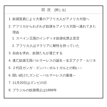
目次
奴隷貿易により大量のアフリカ人がアメリカ大陸へ
アフリカからわざわざ奴隷をアメリカ大陸へ連れてきた
理由
スペイン王国のインディオ奴隷化禁止宣言
アフリカ人はマラリアに耐性を持っていた
自由を求め、奴隷たちが逃亡する
逃亡奴隷王国パルマーレスの誕生～女王アクア・ルツネ
２代目ガンガ・ズンバ～ポルトガルとの戦い～
闘い続けたズンビ～パルマーレスの最後～
11月20日はズンビの日
ブラジルの奴隷廃止は1888年