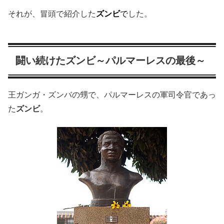
それが、冒頭で紹介した
ズンビ
で
した。
闘い続けたズンビ～パルマーレスの最後～
王ガンガ・ズンバの甥で、パルマーレスの軍司令官であっ
た
ズンビ
。