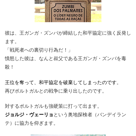
彼は、王ガンガ・ズンバが締結した和平協定に強く反発し
ます。
「戦死者への裏切り行為だ！」
憤怒した彼は、なんと叔父である王ガンガ・ズンバを毒
殺！
王位を奪って、和平協定を破棄してしまったのです
。
再びポルトガルとの戦争に乗り出したのです。
対するポルトガルも強硬策に打って出ます。
ジョルジ・ヴェーリョ
という奥地探検者（バンデイラン
テ）に協力を仰ぎます。