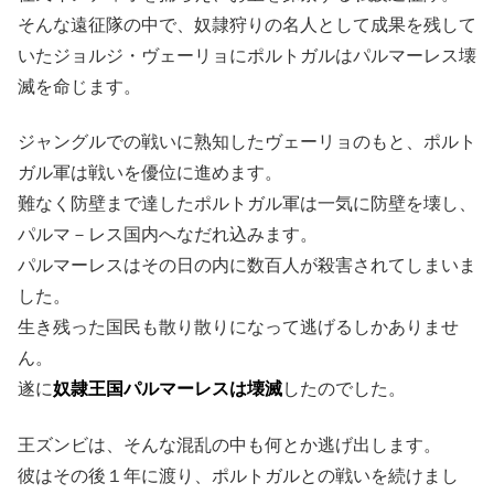
そんな遠征隊の中で、奴隷狩りの名人として成果を残して
いたジョルジ・ヴェーリョにポルトガルはパルマーレス壊
滅を命じます。
ジャングルでの戦いに熟知したヴェーリョのもと、ポルト
ガル軍は戦いを優位に進めます。
難なく防壁まで達したポルトガル軍は一気に防壁を壊し、
パルマ－レス国内へなだれ込みます。
パルマーレスはその日の内に数百人が殺害されてしまいま
した。
生き残った国民も散り散りになって逃げるしかありませ
ん。
遂に
奴隷王国パルマーレスは壊滅
したのでした。
王ズンビは、そんな混乱の中も何とか逃げ出します。
彼はその後１年に渡り、ポルトガルとの戦いを続けまし