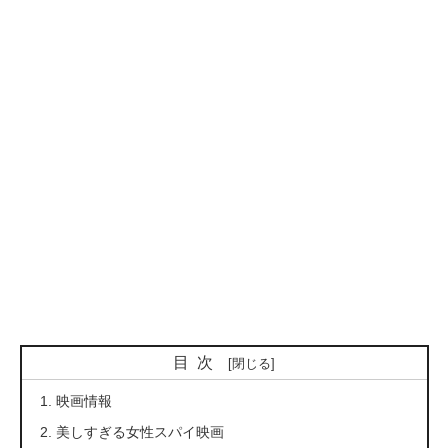
目次
映画情報
美しすぎる女性スパイ映画