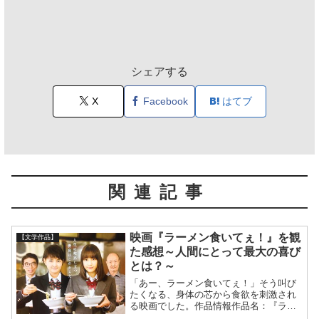
シェアする
X
Facebook
はてブ
関連記事
映画『ラーメン食いてぇ！』を観
【文学作品】
た感想～人間にとって最大の喜び
とは？～
「あー、ラーメン食いてぇ！」そう叫び
たくなる、身体の芯から食欲を刺激され
る映画でした。作品情報作品名：『ラー
メン食いてえ！』公開日：2018年3月3日