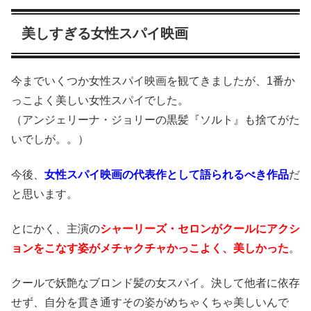
美しすぎる女性スパイ映画
今までいくつか女性スパイ映画を観てきましたが、1番か
っこよく美しい女性スパイでした。
（アンジェリーナ・ジョリーの黒髪『ソルト』も捨てがた
いでしが。。）
今後、
女性スパイ映画の代表作として語られるべき作品
だ
と思います。
とにかく、主演の
シャーリーズ・セロンがクールにアクシ
ョンをこなす姿がメチャクチャかっこよく、美しかった
。
クールで妖艶なブロンド髪の女スパイ。決して他者に依存
せず、自分を貫き通すその姿がめちゃくちゃ美しいんで