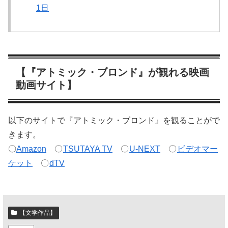
1日
【『アトミック・ブロンド』が観れる映画
動画サイト】
以下のサイトで『アトミック・ブロンド』を観ることがで
きます。
〇
Amazon
〇
TSUTAYA TV
〇
U-NEXT
〇
ビデオマー
ケット
〇
dTV
【文学作品】