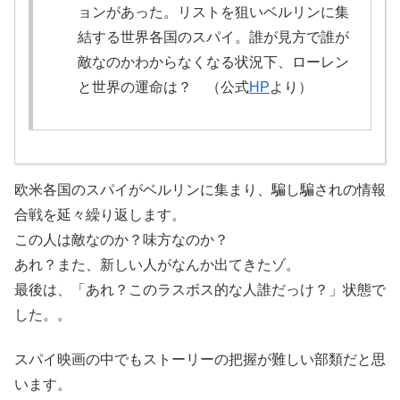
ョンがあった。リストを狙いベルリンに集
結する世界各国のスパイ。誰が見方で誰が
敵なのかわからなくなる状況下、ローレン
と世界の運命は？ （公式
HP
より）
欧米各国のスパイがベルリンに集まり、騙し騙されの情報
合戦を延々繰り返します。
この人は敵なのか？味方なのか？
あれ？また、新しい人がなんか出てきたゾ。
最後は、「あれ？このラスボス的な人誰だっけ？」状態で
した。。
スパイ映画の中でもストーリーの把握が難しい部類だと思
います。