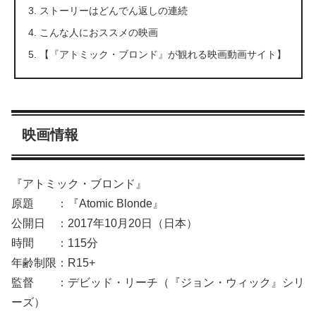
ストーリーはどんでん返しの連続
こんな人におススメの映画
【『アトミック・ブロンド』が観れる映画動画サイト】
映画情報
『アトミック・ブロンド』
原題 ：『Atomic Blonde』
公開日 ：2017年10月20日（日本）
時間 ：115分
年齢制限：R15+
監督 ：デビッド・リーチ（『ジョン・ウィック』シリ
ーズ）