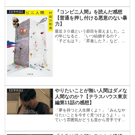
監督 ：熊谷祐紀主演 ：中村ゆりか共
演 ：葵わかな・片桐仁・石橋蓮司 他原
『コンビニ人間』を読んだ感想
【文学作品】
作 ：WEB漫画...
【普通を押し付ける悪意のない暴
力】
最近３０歳という節目を迎えました。こ
の年になると、「いつ結婚するの？」
「子どもは？」「昇進した？」など、自
身の人生に関する質問が増えてきまし
た。日本では、「３０歳になるころに
は、会社では部下を持ち、家に帰れば奥
さんと小さな子供がいる」という...
やりたいことが無い人間はダメな
【文学作品】
人間なのか？【テラスハウス東京
編第11話の感想】
「夢を持つと人生輝くよ！」「みんなや
りたいことを今すぐ見つけようよ！」っ
ていう雰囲気がどうも昔から苦手です。
大学生時代は周りからそんな言葉を言わ
れ続けて、「やりたいことのない自分は
無価値な人間なのかな？」と良く悩んで