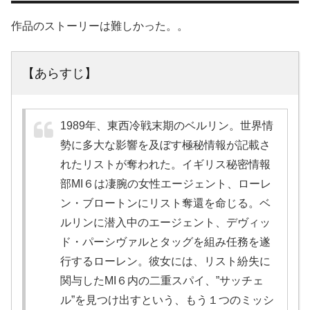
作品のストーリーは難しかった。。
【あらすじ】
1989年、東西冷戦末期のベルリン。世界情
勢に多大な影響を及ぼす極秘情報が記載さ
れたリストが奪われた。イギリス秘密情報
部MI６は凄腕の女性エージェント、ローレ
ン・ブロートンにリスト奪還を命じる。ベ
ルリンに潜入中のエージェント、デヴィッ
ド・パーシヴァルとタッグを組み任務を遂
行するローレン。彼女には、リスト紛失に
関与したMI６内の二重スパイ、”サッチェ
ル”を見つけ出すという、もう１つのミッシ