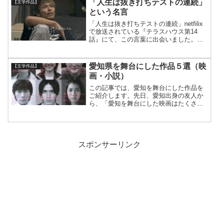
「人生は抜き打ちテストの連続」
【文学作品】
いました。こんな導入文を...
という名言
「人生は抜き打ちテストの連続」netfilix
で放送されている『テラスハウス第14
話』にて、この言葉に出会いました。恋
愛に悩んでいるメンバーのりさこが、知
人に相談した時に、知人が発した言葉で
す。この言葉を聞いたとき、「うわー確
愛知県を舞台にした作品５選（映
【文学作品】
かにそうだよな...
画・小説）
この記事では、愛知を舞台にした作品を
ご紹介します。先日、愛知出身の友人か
ら、「愛知を舞台にした映画はたくさん
あって、どれも面白いんだ！」という話
を聞きました。調べてみると、確かに愛
知を舞台にした有名な作品って（意外
と？）多いんですね。そこで...
スポンサーリンク